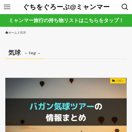
ぐちをぐろーぶ@ミャンマー
ミャンマー旅行の持ち物リストはこちらをタップ！
ホーム
気球
気球
– tag –
バガン