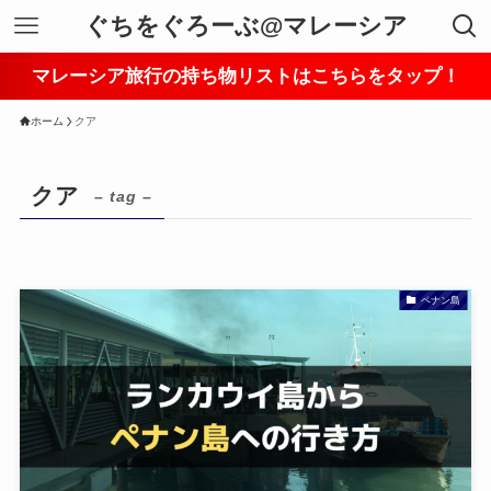
ぐちをぐろーぶ@マレーシア
マレーシア旅行の持ち物リストはこちらをタップ！
ホーム
クア
クア
– tag –
ペナン島