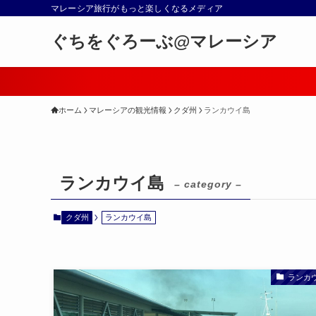
マレーシア旅行がもっと楽しくなるメディア
ぐちをぐろーぶ@マレーシア
ホーム
マレーシアの観光情報
クダ州
ランカウイ島
ランカウイ島
– category –
クダ州
ランカウイ島
ランカ