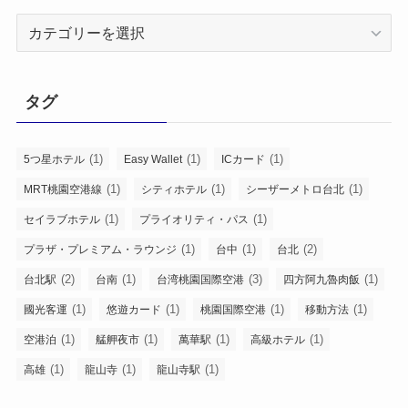
カ
テ
ゴ
リ
タグ
ー
か
ら
(1)
(1)
(1)
5つ星ホテル
Easy Wallet
ICカード
探
(1)
(1)
(1)
MRT桃園空港線
シティホテル
シーザーメトロ台北
す
(1)
(1)
セイラブホテル
プライオリティ・パス
(1)
(1)
(2)
プラザ・プレミアム・ラウンジ
台中
台北
(2)
(1)
(3)
(1)
台北駅
台南
台湾桃園国際空港
四方阿九魯肉飯
(1)
(1)
(1)
(1)
國光客運
悠遊カード
桃園国際空港
移動方法
(1)
(1)
(1)
(1)
空港泊
艋舺夜市
萬華駅
高級ホテル
(1)
(1)
(1)
高雄
龍山寺
龍山寺駅