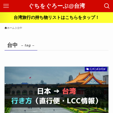
ぐちをぐろーぶ@台湾
台湾旅行の持ち物リストはこちらをタップ！
ホーム
台中
台中
– tag –
台湾の基本情報