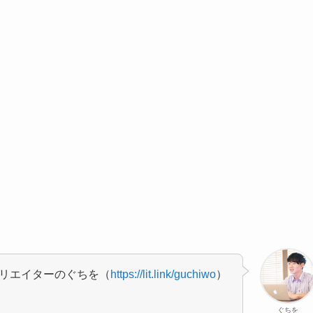
クリエイターのぐちを（
https://lit.link/guchiwo
）
ぐちを