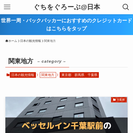
ぐちをぐろーぶ@日本
世界一周・バックパッカーにおすすめのクレジットカード
はこちらをタップ
ホーム
日本の観光情報
関東地方
関東地方
– category –
日本の観光情報
関東地方
東京都
群馬県
千葉県
千葉県