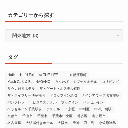
カテゴリーから探す
カ
テ
ゴ
リ
タグ
ー
か
ら
HafH
HafH Fukuoka THE LIFE
Len 京都河原町
Mash Café & Bed NAGANO
みんたび
カプセルホテル
コリビング
探
サウナ付きホテル
ザ・ゲート・ホステル福岡
す
ザ・ライブリー博多福岡
ドロップイン鳥取
ナインアワーズ名古屋駅
パンフレット
ビジネスホテル
ブックイン
ベッセルイン
ベッセルイン千葉駅前
ホステル
下京区
中村区
中洲川端駅
京都市
千曲市
千葉市
千葉市中央区
博多区
名古屋市
名古屋駅
大浴場付きホテル
大阪市
天神
宮古島
小笠原諸島