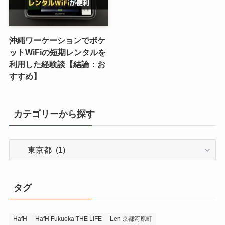
沖縄ワーケーションでポケ
ットWiFiの短期レンタルを
利用した経験談【結論：お
すすめ】
カテゴリーから探す
カ
テ
ゴ
リ
タグ
ー
か
ら
HafH
HafH Fukuoka THE LIFE
Len 京都河原町