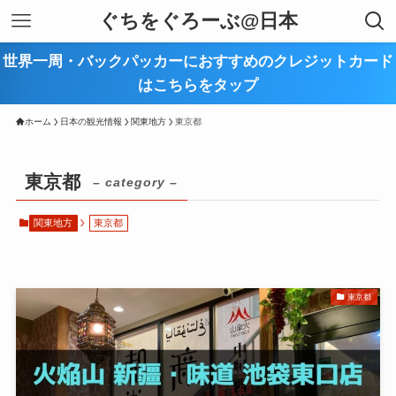
ぐちをぐろーぶ@日本
世界一周・バックパッカーにおすすめのクレジットカード
はこちらをタップ
ホーム
日本の観光情報
関東地方
東京都
東京都
– category –
関東地方
東京都
東京都