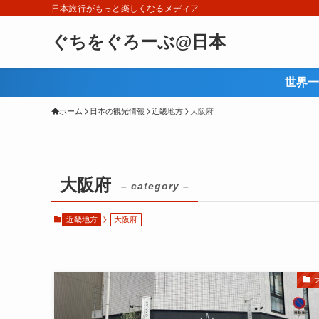
日本旅行がもっと楽しくなるメディア
ぐちをぐろーぶ@日本
世界一
ホーム
日本の観光情報
近畿地方
大阪府
大阪府
– category –
近畿地方
大阪府