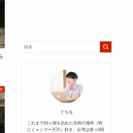
ら
府
ぐちを
これまで50ヶ国を訪れた生粋の海外（特
にミャンマー🇲🇲）好き。台湾は述べ3回