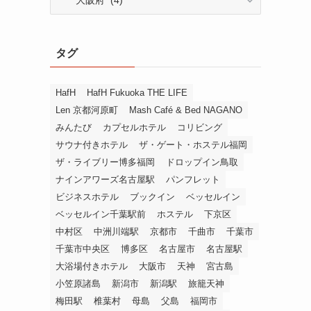
テ
ゴ
リ
タグ
ー
か
ら
HafH
HafH Fukuoka THE LIFE
探
Len 京都河原町
Mash Café & Bed NAGANO
す
みんたび
カプセルホテル
コリビング
サウナ付きホテル
ザ・ゲート・ホステル福岡
ザ・ライブリー博多福岡
ドロップイン鳥取
ナインアワーズ名古屋駅
パンフレット
ビジネスホテル
ブックイン
ベッセルイン
ベッセルイン千葉駅前
ホステル
下京区
中村区
中洲川端駅
京都市
千曲市
千葉市
千葉市中央区
博多区
名古屋市
名古屋駅
大浴場付きホテル
大阪市
天神
宮古島
小笠原諸島
新潟市
新潟駅
旅籠天神
梅田駅
椎葉村
母島
父島
福岡市