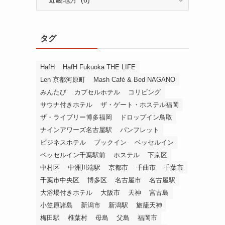
テ
ゴ
リ
タグ
ー
か
ら
HafH
HafH Fukuoka THE LIFE
探
Len 京都河原町
Mash Café & Bed NAGANO
す
みんたび
カプセルホテル
コリビング
サウナ付きホテル
ザ・ゲート・ホステル福岡
ザ・ライブリー博多福岡
ドロップイン鳥取
ナインアワーズ名古屋駅
パンフレット
ビジネスホテル
ブックイン
ベッセルイン
ベッセルイン千葉駅前
ホステル
下京区
中村区
中洲川端駅
京都市
千曲市
千葉市
千葉市中央区
博多区
名古屋市
名古屋駅
大浴場付きホテル
大阪市
天神
宮古島
小笠原諸島
新潟市
新潟駅
旅籠天神
梅田駅
椎葉村
母島
父島
福岡市