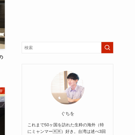
の
府
ぐちを
これまで50ヶ国を訪れた生粋の海外（特
にミャンマー🇲🇲）好き。台湾は述べ3回