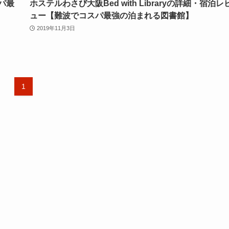
パ最
ホステルわさび大阪Bed with Libraryの詳細・宿泊レ
ュー【難波でコスパ最強の泊まれる図書館】
2019年11月3日
1