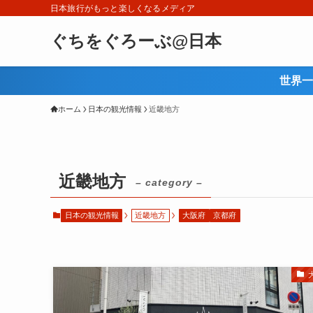
日本旅行がもっと楽しくなるメディア
ぐちをぐろーぶ@日本
世界一
ホーム
日本の観光情報
近畿地方
近畿地方
– category –
日本の観光情報
近畿地方
大阪府
京都府