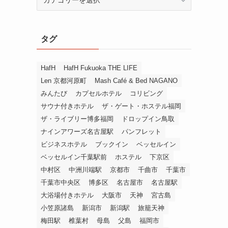
テ
ゴ
リ
タグ
ー
か
ら
HafH
HafH Fukuoka THE LIFE
探
Len 京都河原町
Mash Café & Bed NAGANO
す
みんたび
カプセルホテル
コリビング
サウナ付きホテル
ザ・ゲート・ホステル福岡
ザ・ライブリー博多福岡
ドロップイン鳥取
ナインアワーズ名古屋駅
パンフレット
ビジネスホテル
ブックイン
ベッセルイン
ベッセルイン千葉駅前
ホステル
下京区
中村区
中洲川端駅
京都市
千曲市
千葉市
千葉市中央区
博多区
名古屋市
名古屋駅
大浴場付きホテル
大阪市
天神
宮古島
小笠原諸島
新潟市
新潟駅
旅籠天神
梅田駅
椎葉村
母島
父島
福岡市