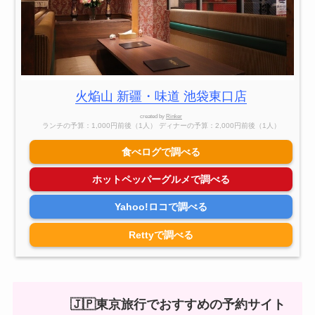
火焔山 新疆・味道 池袋東口店
created by
Rinker
ランチの予算：1,000円前後（1人） ディナーの予算：2,000円前後（1人）
食べログで調べる
ホットペッパーグルメで調べる
Yahoo!ロコで調べる
Rettyで調べる
🇯🇵東京旅行でおすすめの予約サイト