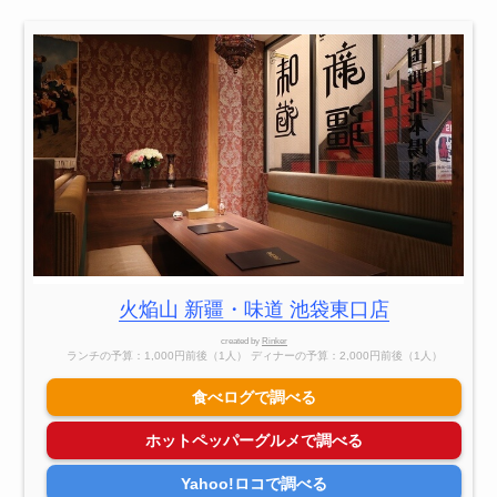
火焔山 新疆・味道 池袋東口店
created by
Rinker
ランチの予算：1,000円前後（1人） ディナーの予算：2,000円前後（1人）
食べログで調べる
ホットペッパーグルメで調べる
Yahoo!ロコで調べる