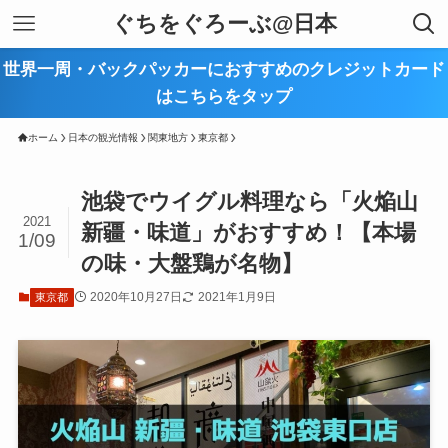
ぐちをぐろーぶ@日本
世界一周・バックパッカーにおすすめのクレジットカード
はこちらをタップ
ホーム
日本の観光情報
関東地方
東京都
池袋でウイグル料理なら「火焔山
2021
新疆・味道」がおすすめ！【本場
1/09
の味・大盤鶏が名物】
2020年10月27日
2021年1月9日
東京都