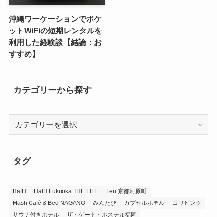
沖縄ワーケーションでポケ
ットWiFiの短期レンタルを
利用した経験談【結論：お
すすめ】
カテゴリーから探す
カ
テ
ゴ
リ
タグ
ー
か
ら
HafH
HafH Fukuoka THE LIFE
Len 京都河原町
Mash Café & Bed NAGANO
みんたび
カプセルホテル
コリビング
探
サウナ付きホテル
ザ・ゲート・ホステル福岡
す