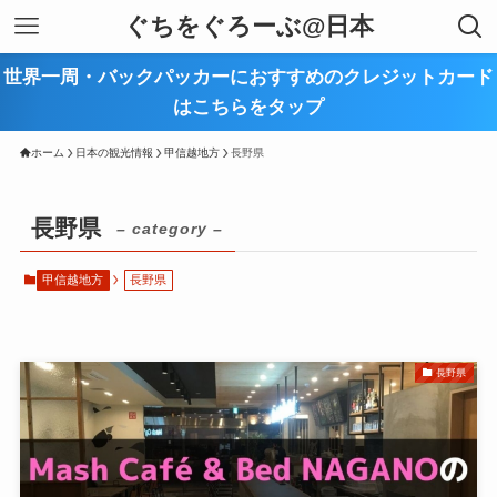
ぐちをぐろーぶ@日本
世界一周・バックパッカーにおすすめのクレジットカード
はこちらをタップ
ホーム
日本の観光情報
甲信越地方
長野県
長野県
– category –
甲信越地方
長野県
長野県