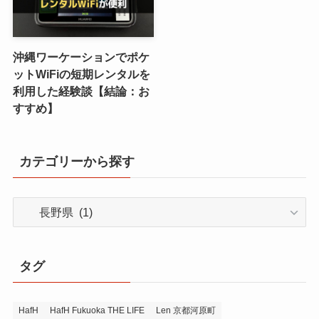
沖縄ワーケーションでポケ
ットWiFiの短期レンタルを
利用した経験談【結論：お
すすめ】
カテゴリーから探す
カ
テ
ゴ
リ
タグ
ー
か
ら
HafH
HafH Fukuoka THE LIFE
Len 京都河原町