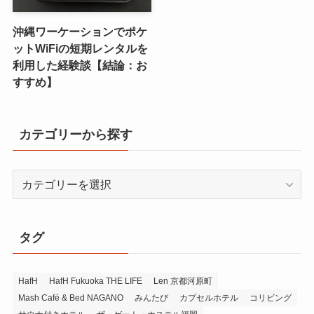
沖縄ワーケーションでポケ
ットWiFiの短期レンタルを
利用した経験談【結論：お
すすめ】
カテゴリーから探す
カ
テ
ゴ
リ
タグ
ー
か
ら
HafH
HafH Fukuoka THE LIFE
Len 京都河原町
Mash Café & Bed NAGANO
みんたび
カプセルホテル
コリビング
探