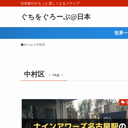
日本旅行がもっと楽しくなるメディア
ぐちをぐろーぶ@日本
世界一
ホーム
中村区
中村区
– tag –