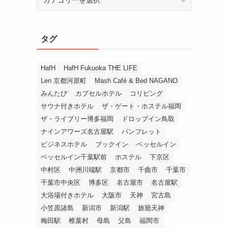
テ
ゴ
リ
タグ
ー
か
ら
HafH
HafH Fukuoka THE LIFE
探
Len 京都河原町
Mash Café & Bed NAGANO
す
みんたび
カプセルホテル
コリビング
サウナ付きホテル
ザ・ゲート・ホステル福岡
ザ・ライブリー博多福岡
ドロップイン鳥取
ナインアワーズ名古屋駅
パンフレット
ビジネスホテル
ブックイン
ベッセルイン
ベッセルイン千葉駅前
ホステル
下京区
中村区
中洲川端駅
京都市
千曲市
千葉市
千葉市中央区
博多区
名古屋市
名古屋駅
大浴場付きホテル
大阪市
天神
宮古島
小笠原諸島
新潟市
新潟駅
旅籠天神
梅田駅
椎葉村
母島
父島
福岡市