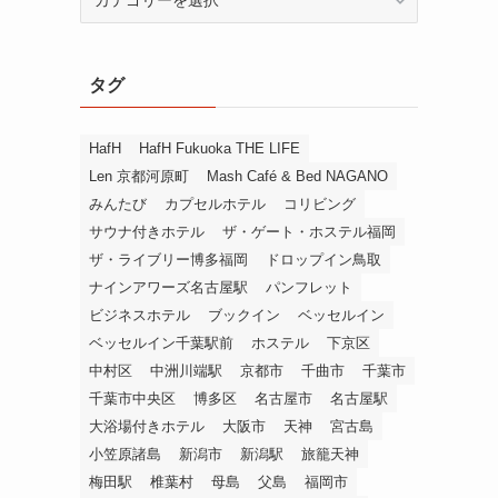
テ
ゴ
リ
タグ
ー
か
ら
HafH
HafH Fukuoka THE LIFE
探
Len 京都河原町
Mash Café & Bed NAGANO
す
みんたび
カプセルホテル
コリビング
サウナ付きホテル
ザ・ゲート・ホステル福岡
ザ・ライブリー博多福岡
ドロップイン鳥取
ナインアワーズ名古屋駅
パンフレット
ビジネスホテル
ブックイン
ベッセルイン
ベッセルイン千葉駅前
ホステル
下京区
中村区
中洲川端駅
京都市
千曲市
千葉市
千葉市中央区
博多区
名古屋市
名古屋駅
大浴場付きホテル
大阪市
天神
宮古島
小笠原諸島
新潟市
新潟駅
旅籠天神
梅田駅
椎葉村
母島
父島
福岡市