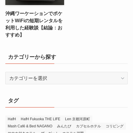
沖縄ワーケーションでポケ
ットWiFiの短期レンタルを
利用した経験談【結論：お
すすめ】
カテゴリーから探す
カ
テ
ゴ
リ
タグ
ー
か
ら
HafH
HafH Fukuoka THE LIFE
Len 京都河原町
Mash Café & Bed NAGANO
みんたび
カプセルホテル
コリビング
探