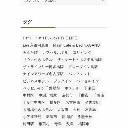
テ
ゴ
リ
タグ
ー
か
ら
HafH
HafH Fukuoka THE LIFE
探
Len 京都河原町
Mash Café & Bed NAGANO
す
みんたび
カプセルホテル
コリビング
サウナ付きホテル
ザ・ゲート・ホステル福岡
ザ・ライブリー博多福岡
ドロップイン鳥取
ナインアワーズ名古屋駅
パンフレット
ビジネスホテル
ブックイン
ベッセルイン
ベッセルイン千葉駅前
ホステル
下京区
中村区
中洲川端駅
京都市
千曲市
千葉市
千葉市中央区
博多区
名古屋市
名古屋駅
大浴場付きホテル
大阪市
天神
宮古島
小笠原諸島
新潟市
新潟駅
旅籠天神
梅田駅
椎葉村
母島
父島
福岡市