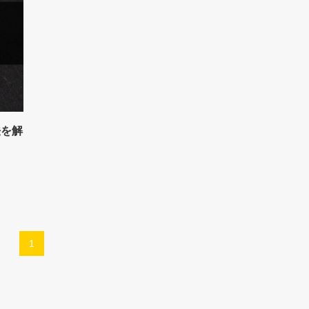
法を解
1