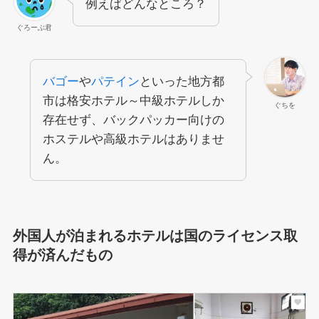
例えばどんなところ？
ぐろーぶ君
バゴー
や
パテイン
といった地方都
市は格安ホテル～中級ホテルしか
ぐちを
存在せず、バックパッカー向けの
ホステルや高級ホテルはありませ
ん。
外国人が泊まれるホテルは国のライセンス取
得が済んだもの