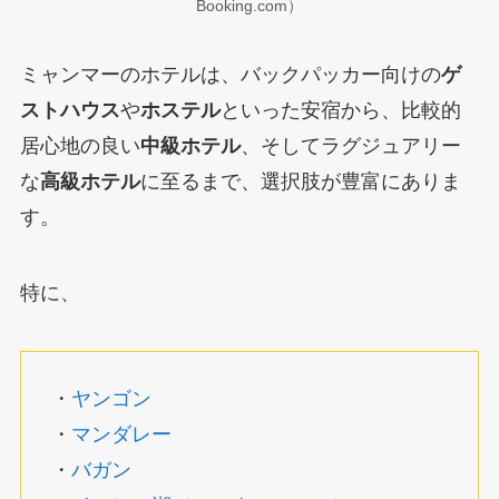
Booking.com）
ミャンマーのホテルは、バックパッカー向けの
ゲ
ストハウス
や
ホステル
といった安宿から、比較的
居心地の良い
中級ホテル
、そしてラグジュアリー
な
高級ホテル
に至るまで、選択肢が豊富にありま
す。
特に、
・
ヤンゴン
・
マンダレー
・
バガン