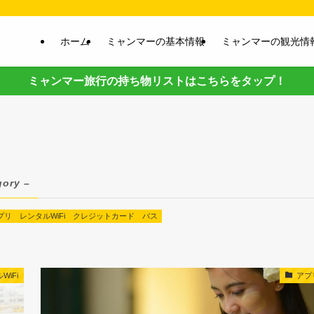
ホーム
ミャンマーの基本情報
ミャンマーの観光情
ミャンマー旅行の持ち物リストはこちらをタップ！
gory –
プリ
レンタルWiFi
クレジットカード
バス
WiFi
アプ