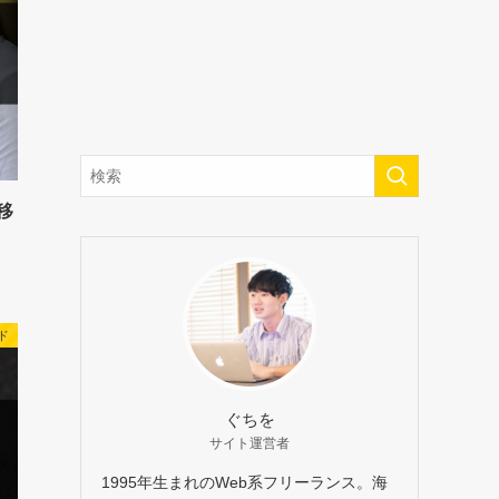
移
ド
ぐちを
サイト運営者
1995年生まれのWeb系フリーランス。海