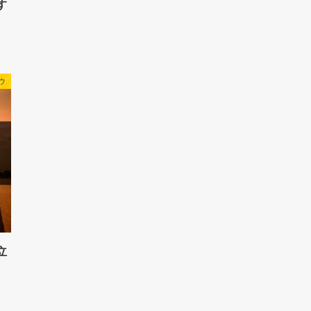
す
ウ
立