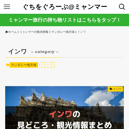
ぐちをぐろーぶ@ミャンマー
ミャンマー旅行の持ち物リストはこちらをタップ！
ホーム
ミャンマーの観光情報
マンダレー地方域
インワ
インワ
– category –
マンダレー地方域
インワ
インワ