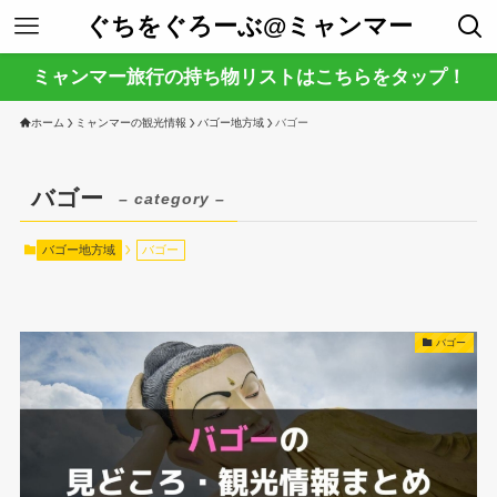
ぐちをぐろーぶ@ミャンマー
ミャンマー旅行の持ち物リストはこちらをタップ！
ホーム
ミャンマーの観光情報
バゴー地方域
バゴー
バゴー
– category –
バゴー地方域
バゴー
バゴー