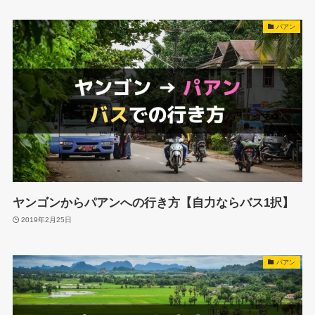
パアン
ヤンゴンからパアンへの行き方【自力ならバス1択】
2019年2月25日
パアン