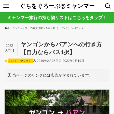
ぐちをぐろーぶ@ミャンマー
ミャンマー旅行の持ち物リストはこちらをタップ！
ホーム
ミャンマーの観光情報
カレン州（カイン州）
パアン
ヤンゴンからパアンへの行き方
2022
2/19
【自力ならバス1択】
2019年2月25日
2022年2月19日
パアン
ヤンゴン
当ページのリンクには広告が含まれています。