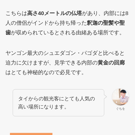
こちらは
高さ40メートルの仏塔
があり、内部には8
人の僧侶がインドから持ち帰った
釈迦の聖髪や聖
歯
が収められているとされる由緒ある場所です。
ヤンゴン最大のシュエダゴン・パゴダと比べると
迫力に欠けますが、見学できる内部の
黄金の回廊
はとても神秘的なので必見です。
タイからの観光客にとても人気の
高い場所になります。
ぐちを