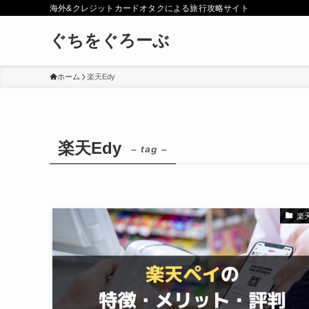
海外&クレジットカードオタクによる旅行攻略サイト
ぐちをぐろーぶ
ホーム
楽天Edy
楽天Edy
– tag –
楽