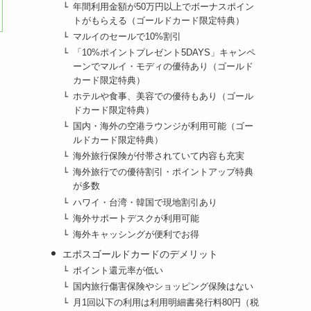
年間利用金額が50万円以上でボーナスポイン
トがもらえる（ゴールドカード限定特典）
マルイのセールで10%割引
「10%ポイントプレゼント5DAYS」キャンペ
ーンでマルイ・モディの優待あり（ゴールド
カード限定特典）
ホテルや食事、美容での優待もあり（ゴール
ドカード限定特典）
国内・海外の空港ラウンジが利用可能（ゴー
ルドカード限定特典）
海外旅行保険が付帯されていて内容も充実
海外旅行での優待割引・ポイントアップ特典
が多数
ハワイ・台湾・韓国で現地割引あり
海外サポートデスクが利用可能
海外キャッシングが便利でお得
エポスゴールドカードのデメリット
ポイント還元率が低い
国内旅行傷害保険やショッピング保険はない
月1回以下の利用は利用明細書発行料80円（税