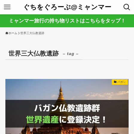
ぐちをぐろーぶ@ミャンマー
ミャンマー旅行の持ち物リストはこちらをタップ！
ホーム
世界三大仏教遺跡
世界三大仏教遺跡
– tag –
バガン