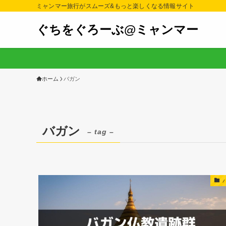
ミャンマー旅行がスムーズ&もっと楽しくなる情報サイト
ぐちをぐろーぶ@ミャンマー
ホーム
バガン
バガン
– tag –