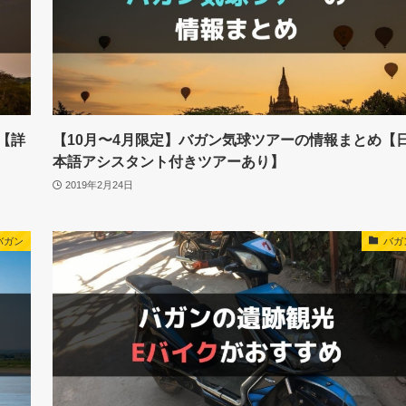
【詳
【10月〜4月限定】バガン気球ツアーの情報まとめ【
本語アシスタント付きツアーあり】
2019年2月24日
バガン
バガ