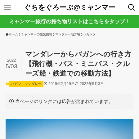
ぐちをぐろーぶ@ミャンマー
ミャンマー旅行の持ち物リストはこちらをタップ！
ホーム
ミャンマーの観光情報
マンダレー地方域
バガン
マンダレーからバガンへの行き方
2022
【飛行機・バス・ミニバス・クル
5/03
ーズ船・鉄道での移動方法】
2019年2月19日
2022年5月3日
バガン
マンダレー
当ページのリンクには広告が含まれています。