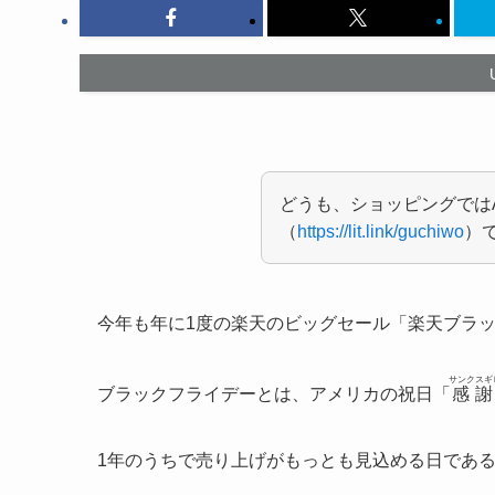
どうも、ショッピングではA
（
https://lit.link/guchiwo
）
今年も年に1度の楽天のビッグセール「楽天ブラ
サンクスギ
ブラックフライデーとは、アメリカの祝日「
感謝
1年のうちで売り上げがもっとも見込める日であ