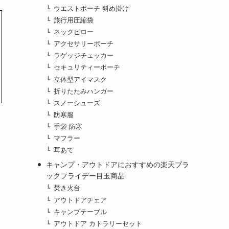
ウエストポーチ 斜め掛け
旅行用圧縮袋
ネックピロー
アクセサリーポーチ
ラゲッジチェッカー
セキュリティーポーチ
立体型アイマスク
折りたたみハンガー
スノーシューズ
防寒服
手袋 防寒
マフラー
耳あて
キャンプ・アウトドアにおすすめの楽天ブラ
ックフライデー目玉商品
焚き火台
アウトドアチェア
キャンプテーブル
アウトドア カトラリーセット