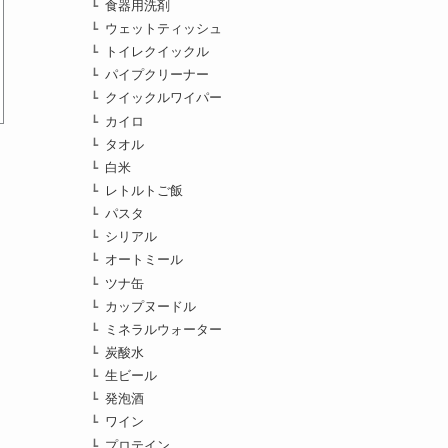
食器用洗剤
ウェットティッシュ
トイレクイックル
パイプクリーナー
クイックルワイパー
カイロ
タオル
白米
レトルトご飯
パスタ
シリアル
オートミール
ツナ缶
カップヌードル
ミネラルウォーター
炭酸水
生ビール
発泡酒
ワイン
プロテイン