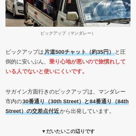
ピックアップ（マンダレー）
ピックアップは
片道500チャット（約35円）
と圧
倒的に安いぶん、
乗り心地が悪いので旅慣れして
いる人でないと使いにくいです。
サガイン方面行きのピックアップは、マンダレー
市内の
30番通り（30th Street）と84番通り（84th
Street）の交差点付近
から出発しています。
▼だいたいこの辺りです