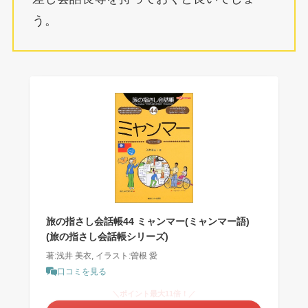
う。
旅の指さし会話帳44 ミャンマー(ミャンマー語)
(旅の指さし会話帳シリーズ)
著:浅井 美衣, イラスト:曽根 愛
口コミを見る
＼ポイント最大11倍！／