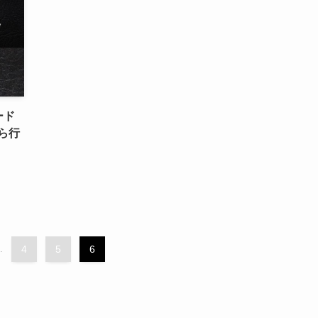
ード
ら行
.
4
5
6