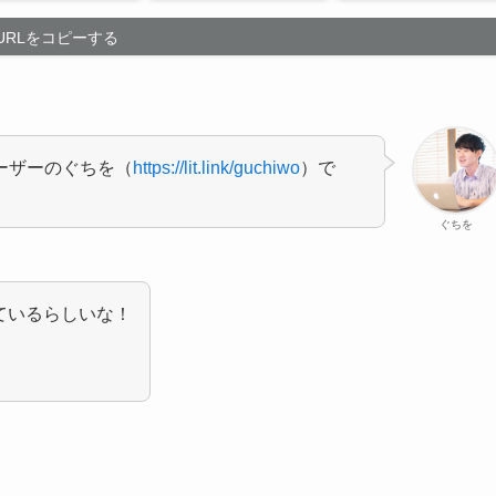
URLをコピーする
ユーザーのぐちを（
https://lit.link/guchiwo
）で
ぐちを
になっているらしいな！