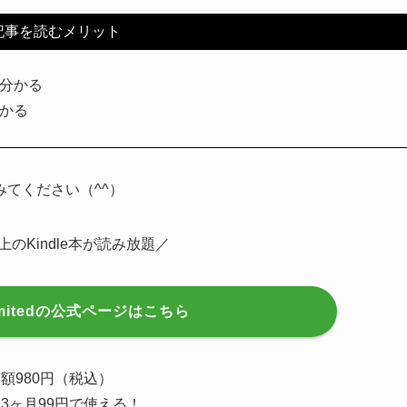
記事を読むメリット
細が分かる
分かる
てください（^^）
上のKindle本が読み放題／
nlimitedの公式ページはこちら
 月額980円（税込）
だけ3ヶ月99円で使える！