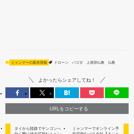
ミャンマーの基本情報
ドローン
パゴダ
上座部仏教
仏教
よかったらシェアしてね！
URLをコピーする
タイから陸路でヤンゴンへ
ミャンマーでオンライン予
行く際に経由可能なミャン
約可能なバス会社【ネット