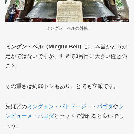
ミングン・ベルの外観
ミングン・ベル（Mingun Bell）
は、本当かどうか
定かではないですが、世界で3番目に大きい鐘との
こと。
その重さは約90トンもあり、とても立派です。
先ほどの
ミングォン・パトドージー・パゴダ
や
シ
ンピューメ・パゴダ
とセットで訪れると良いでし
ょう。